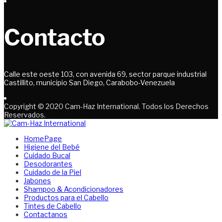
Contacto
Calle este oeste 103, con avenida 69, sector parque industrial
Castillito, municipio San Diego, Carabobo-Venezuela
Copyright © 2020 Cam-Haz International. Todos los Derechos
Reservados.
HomePage
Higiene del Bebé
Cuidado Bucal
Desodorantes
Cuidado de la Piel
Jabones
Shampoo & Acondicionadores
Productos para el Cabello
Tintes de Cabello
Contactanos