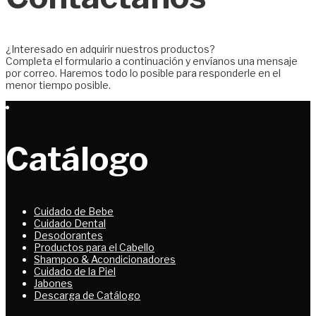
¿Interesado en adquirir nuestros productos?
Completa el formulario a continuación y envíanos una mensaje
por correo. Haremos todo lo posible para responderle en el
menor tiempo posible.
Catálogo
Cuidado de Bebe
Cuidado Dental
Desodorantes
Productos para el Cabello
Shampoo & Acondicionadores
Cuidado de la Piel
Jabones
Descarga de Catálogo