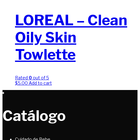
LOREAL – Clean
Oily Skin
Towlette
Rated
0
out of 5
$
5.00
Add to cart
Catálogo
Cuidado de Bebe