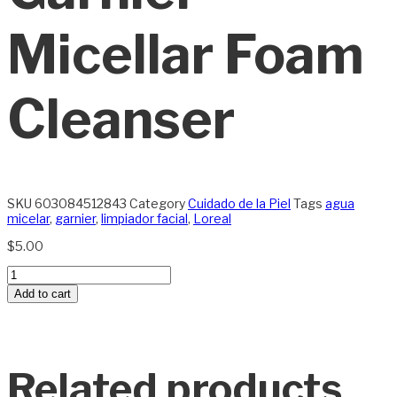
Micellar Foam
Cleanser
SKU
603084512843
Category
Cuidado de la Piel
Tags
agua
micelar
,
garnier
,
limpiador facial
,
Loreal
$
5.00
LOREAL
-
Add to cart
Garnier
Micellar
Foam
Cleanser
quantity
Related products