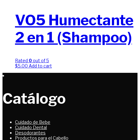
VO5 Humectante
2 en 1 (Shampoo)
Rated
0
out of 5
$
5.00
Add to cart
Catálogo
Cuidado de Bebe
Cuidado Dental
Desodorantes
Productos para el Cabello