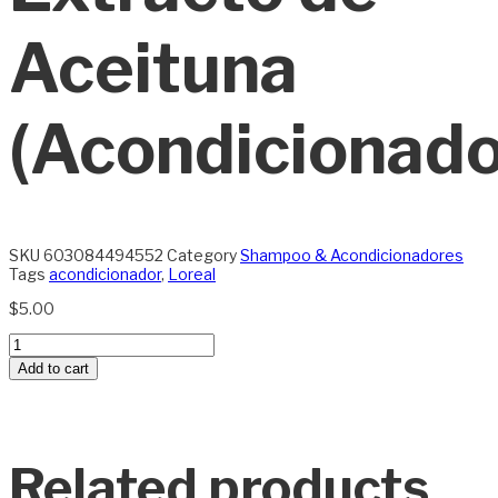
Aceituna
(Acondicionado
SKU
603084494552
Category
Shampoo & Acondicionadores
Tags
acondicionador
,
Loreal
$
5.00
LOREAL
Extracto
Add to cart
de
Aceituna
(Acondicionador)
quantity
Related products